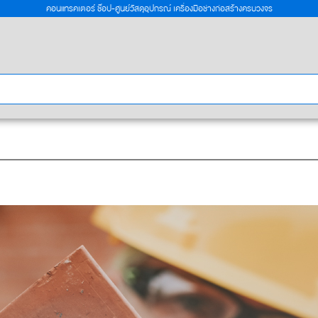
คอนแทรคเตอร์ ช๊อป-ศูนย์วัสดุอุปกรณ์ เครื่องมือช่างก่อสร้างครบวงจร