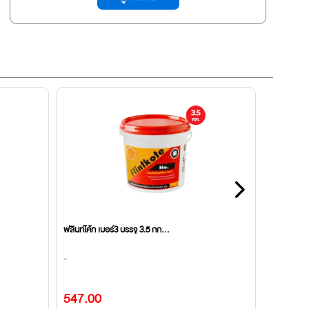
ฟลินท์โค้ท เบอร์3 บรรจุ 3.5 กก...
น้ำยาลอกสี 
..
..
547.00
141.00