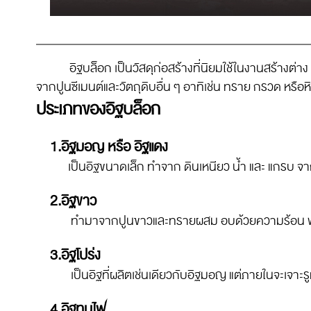
อิฐบล็อก เป็นวัสดุก่อสร้างที่นิยมใช้ในงานสร้างต่าง ๆ ใ
จากปูนซีเมนต์และวัตถุดิบอื่น ๆ อาทิเช่น ทราย กรวด หรือห
ประเภทของอิฐบล็อก
1.อิฐมอญ หรือ อิฐแดง
เป็นอิฐขนาดเล็ก ทำจาก ดินเหนียว น้ำ และ แกรบ จาก
2.อิฐขาว
ทำมาจากปูนขาวและทรายผสม อบด้วยความร้อน พัฒนาข
3.อิฐโปร่ง
เป็นอิฐที่ผลิตเช่นเดียวกับอิฐมอญ แต่ภายในจะเจาะรู
4.อิฐทนไฟ