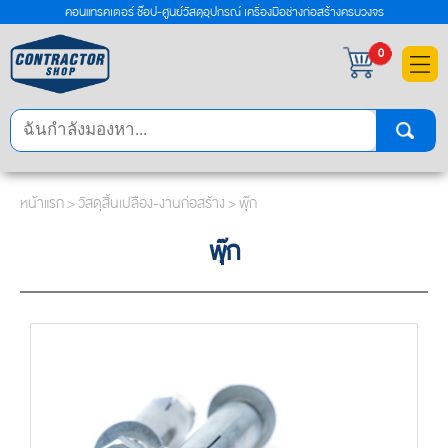
คอนแทรคเตอร์ ช๊อป-ศูนย์วัสดุอุปกรณ์ เครื่องมือช่างก่อสร้างครบวงจร
×
0
หน้าแรก
>
วัสดุสิ้นเปลือง-งานก่อสร้าง
>
พุ๊ก
พุ๊ก