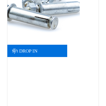
พุ๊ก DROP IN