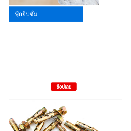
พุ๊กยิปซั่ม