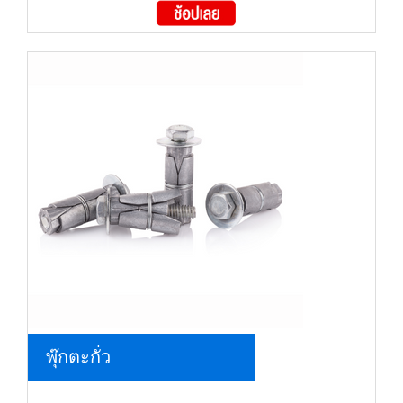
พุ๊กตะกั่ว