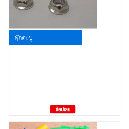
พุ๊กตะปู