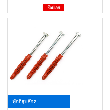
พุ๊กอิฐบล๊อค