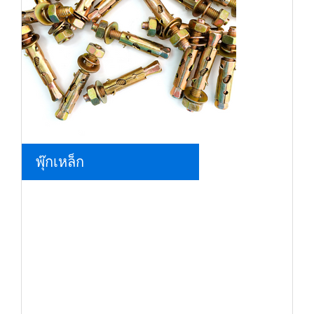
พุ๊กเหล็ก