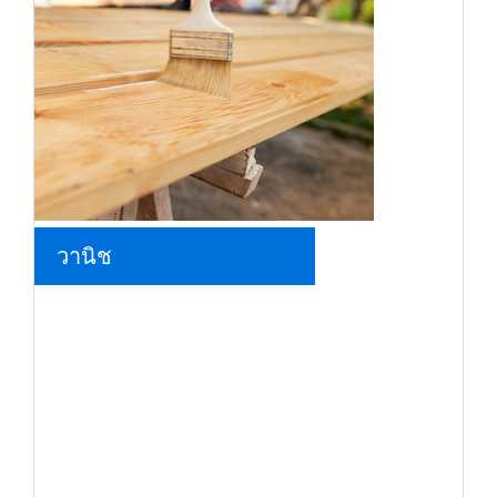
วานิช