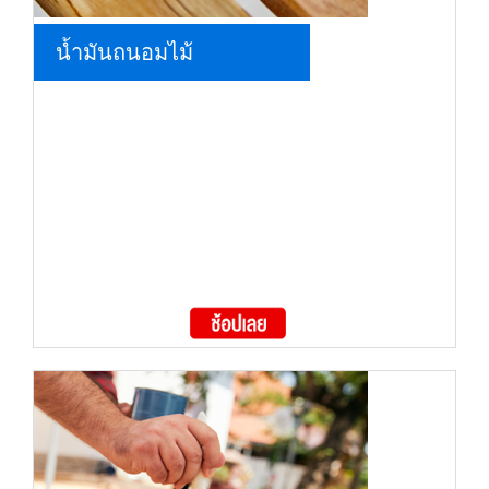
น้ำมันถนอมไม้