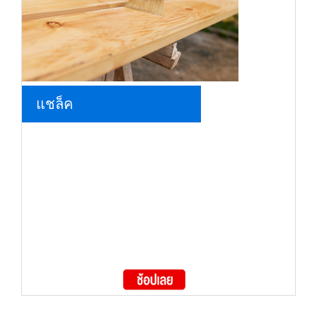
แชล็ค