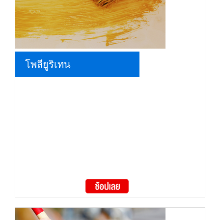
โพลียูริเทน