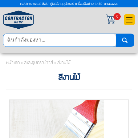
คอนแทรคเตอร์ ช๊อป-ศูนย์วัสดุอุปกรณ์ เครื่องมือช่างก่อสร้างครบวงจร
×
0
หน้าแรก
>
สีและอุปกรณ์ทาสี
>
สีงานไม้
สีงานไม้