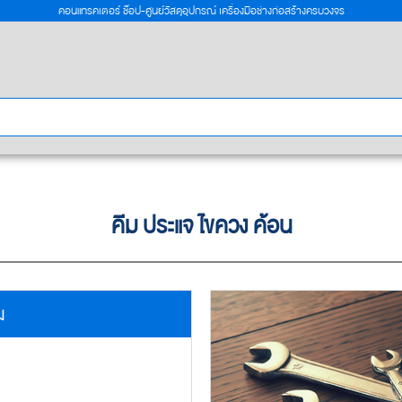
คอนแทรคเตอร์ ช๊อป-ศูนย์วัสดุอุปกรณ์ เครื่องมือช่างก่อสร้างครบวงจร
คีม ประแจ ไขควง ค้อน
ม