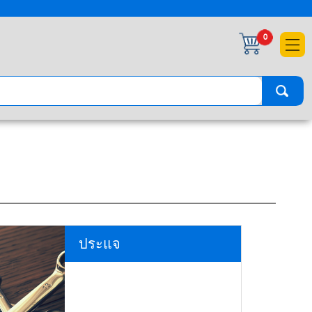
×
0
ประแจ