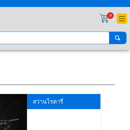
×
0
สว่านโรตารี่