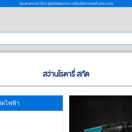
คอนแทรคเตอร์ ช๊อป-ศูนย์วัสดุอุปกรณ์ เครื่องมือช่างก่อสร้างครบวงจร
สว่านโรตารี่ สกัด
ัดไฟฟ้า