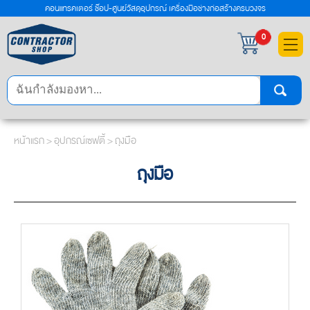
คอนแทรคเตอร์ ช๊อป-ศูนย์วัสดุอุปกรณ์ เครื่องมือช่างก่อสร้างครบวงจร
×
0
หน้าแรก
>
อุปกรณ์เซฟตี้
>
ถุงมือ
ถุงมือ