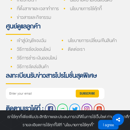
เกี่ยวกับเรา
นโยบายความเป็นส่วนตัว
ที่ตั้งสาขาและเวลาทำการ
นโยบายการใช้คุ้กกี้
ข่าวสารและกิจกรรม
ศูนย์ดูแลลูกค้า
เข้าสู่บัญชีของฉัน
นโยบายการเปลี่ยน/คืนสินค้า
วิธีการช้อปออนไลน์
ติดต่อเรา
วิธีการชำระเงินออนไลน์
วิธีการจัดส่งสินค้า
ลงทะเบียนรับข่าวสารโปรโมชั่นสุดพิเศษ
ติดตามเราได้ที่ :
เราใช้คุกกี้เพื่อเพิ่มประสิทธิภาพและประสบการณ์ที่ดีในการใช้เว็บไซต์ ท่านสามารถศึ
รายละเอียดการใช้คุกกี้ได้ที่
"นโยบายการใช้คุกกี้"
I agree
Copyright © 2022 Contractor Shop. All Rights reserved.