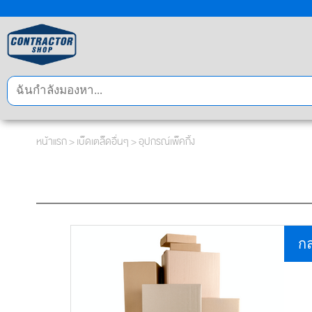
หน้าแรก
>
เบ็ดเตล็ดอื่นๆ
>
อุปกรณ์เพ็คกิ้ง
กล