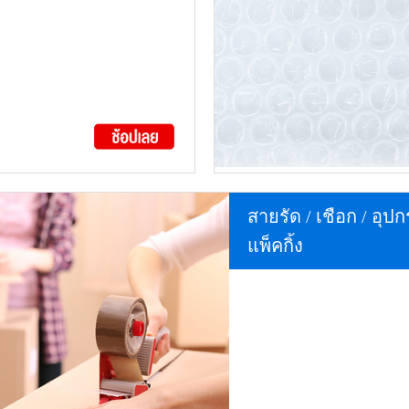
สายรัด / เชือก / อุป
แพ็คกิ้ง