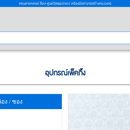
คอนแทรคเตอร์ ช๊อป-ศูนย์วัสดุอุปกรณ์ เครื่องมือช่างก่อสร้างครบวงจร
อุปกรณ์เพ็คกิ้ง
่อง / ซอง