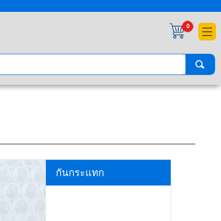
×
0
กันกระแทก