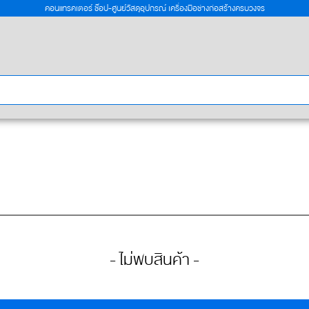
คอนแทรคเตอร์ ช๊อป-ศูนย์วัสดุอุปกรณ์ เครื่องมือช่างก่อสร้างครบวงจร
- ไม่พบสินค้า -