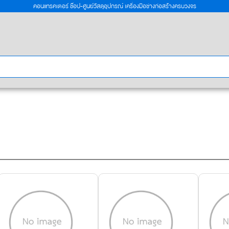
คอนแทรคเตอร์ ช๊อป-ศูนย์วัสดุอุปกรณ์ เครื่องมือช่างก่อสร้างครบวงจร