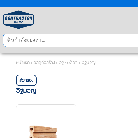
หน้าแรก
>
วัสดุก่อสร้าง
>
อิฐ / บล็อค
> อิฐมอญ
ตัวกรอง
อิฐมอญ