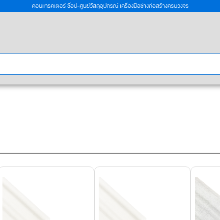
คอนแทรคเตอร์ ช๊อป-ศูนย์วัสดุอุปกรณ์ เครื่องมือช่างก่อสร้างครบวงจร