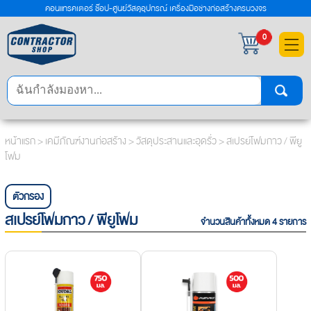
คอนแทรคเตอร์ ช๊อป-ศูนย์วัสดุอุปกรณ์ เครื่องมือช่างก่อสร้างครบวงจร
×
0
หน้าแรก
>
เคมีภัณฑ์งานก่อสร้าง
>
วัสดุประสานและอุดรั่ว
> สเปรย์โฟมกาว / พียู
โฟม
ตัวกรอง
สเปรย์โฟมกาว / พียูโฟม
จำนวนสินค้าทั้งหมด 4 รายการ