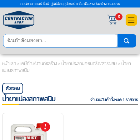
คอนแทรคเตอร์ ช๊อป-ศูนย์วัสดุอุปกรณ์ เครื่องมือช่างก่อสร้างครบวงจร
×
0
หน้าแรก
>
เคมีภัณฑ์งานก่อสร้าง
>
น้ำยาประสานคอนกรีต/สารผสม
> น้ำยา
แปลงสภาพสนิม
ตัวกรอง
น้ำยาแปลงสภาพสนิม
จำนวนสินค้าทั้งหมด 1 รายการ