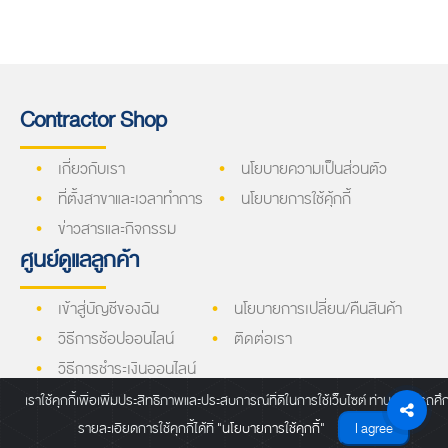
Contractor Shop
เกี่ยวกับเรา
นโยบายความเป็นส่วนตัว
ที่ตั้งสาขาและเวลาทำการ
นโยบายการใช้คุ้กกี้
ข่าวสารและกิจกรรม
ศูนย์ดูแลลูกค้า
เข้าสู่บัญชีของฉัน
นโยบายการเปลี่ยน/คืนสินค้า
วิธีการช้อปออนไลน์
ติดต่อเรา
วิธีการชำระเงินออนไลน์
วิธีการจัดส่งสินค้า
เราใช้คุกกี้เพื่อเพิ่มประสิทธิภาพและประสบการณ์ที่ดีในการใช้เว็บไซต์ ท่านสามารถศึ
ลงทะเบียนรับข่าวสารโปรโมชั่นสุดพิเศษ
รายละเอียดการใช้คุกกี้ได้ที่
"นโยบายการใช้คุกกี้"
I agree