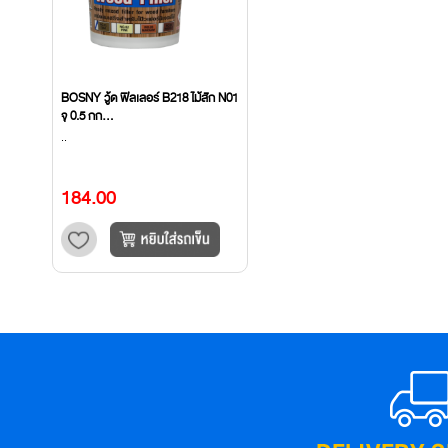
BOSNY วู้ด ฟิลเลอร์ B218 ไม้สัก N01
จุ 0.5 กก...
..
184.00