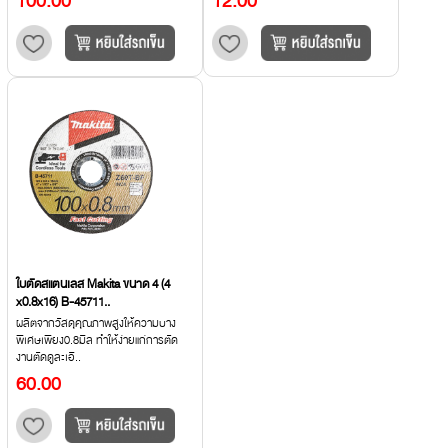
100.00
12.00
ใบตัดสแตนเลส Makita ขนาด 4 (4
x0.8x16) B-45711..
ผลิตจากวัสดุคุณภาพสูงให้ความบาง
พิเศษเพียง0.8มิล ทำให้ง่ายแก่การตัด
งานตัดดูละเอี..
60.00