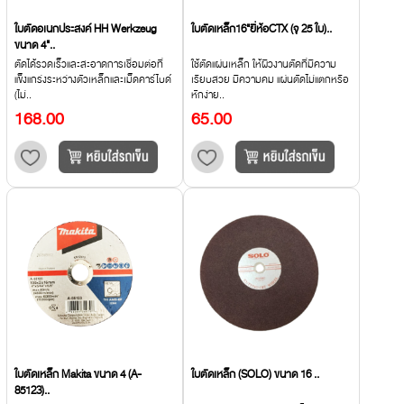
ใบตัดอเนกประสงค์ HH Werkzeug
ใบตัดเหล็ก16"ยี่ห้อCTX (จุ 25 ใบ)..
ขนาด 4"..
ตัดได้รวดเร็วและสะอาดการเชื่อมต่อที่
ใช้ตัดแผ่นเหล็ก ให้ผิวงานตัดที่มีความ
แข็งแกร่งระหว่างตัวเหล็กและเม็ดคาร์ไบด์
เรียบสวย มีความคม แผ่นตัดไม่แตกหรือ
(ไม่..
หักง่าย..
168.00
65.00
ใบตัดเหล็ก Makita ขนาด 4 (A-
ใบตัดเหล็ก (SOLO) ขนาด 16 ..
85123)..