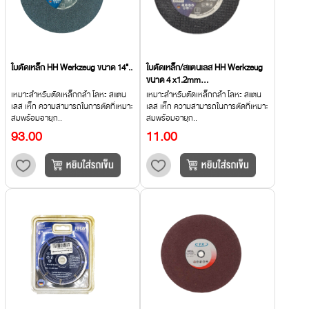
ใบตัดเหล็ก HH Werkzeug ขนาด 14"..
ใบตัดเหล็ก/สแตนเลส HH Werkzeug
ขนาด 4 x1.2mm...
เหมาะสำหรับตัดเหล็กกล้า โลหะ สแตน
เหมาะสำหรับตัดเหล็กกล้า โลหะ สแตน
เลส เห็ก ความสามารถในการตัดที่เหมาะ
เลส เห็ก ความสามารถในการตัดที่เหมาะ
สมพร้อมอายุก..
สมพร้อมอายุก..
93.00
11.00