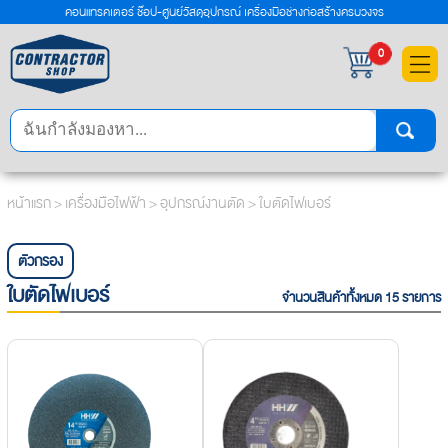
คอนแทรคเตอร์ ช๊อป-ศูนย์วัสดุอุปกรณ์ เครื่องมือช่างก่อสร้างครบวงจร
×
0
หน้าแรก
>
เครื่องมือไฟฟ้า
>
อุปกรณ์งานตัด
> ใบตัดไฟเบอร์
ตัวกรอง
ใบตัดไฟเบอร์
จำนวนสินค้าทั้งหมด 15 รายการ