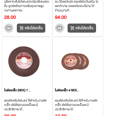
ผลิตจากเส้นใยไฟเบอร์เหนียวพิเศษสอง
คม ไร้รอยไหม้ด รอยตัดไม่เป็นสนิม ไม่
ชั้น ถูกอัดด้วยกาวเรซินคุณภาพสูง
แตกหักง่าย ปลอดภัยขณะใช้งาน ให้
ทนทานต่อการแ..
จำนวนงานที..
28.00
94.00
ใบตัดเหล็ก (NKK) 7 ..
ใบตัดเหล็ก 4 NKK..
แผ่นตัดเสริมไฟเบอร์ ใช้สำหรับงานตัด
แผ่นตัดเสริมไฟเบอร์ ใช้สำหรับงานตัด
เหล็ก ตัดได้อย่างรวดเร็วและมี
เหล็ก ตัดได้อย่างรวดเร็วและมี
ประสิทธิภาพ ให้..
ประสิทธิภาพ ให้..