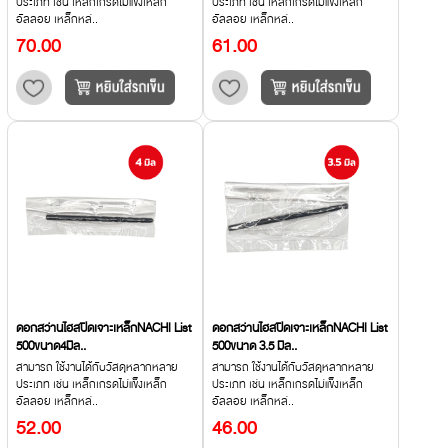
ประเภท เช่น เหล็กเกรดไม่แข็งเหล็ก
ประเภท เช่น เหล็กเกรดไม่แข็งเหล็ก
อัลลอย เหล็กหล่..
อัลลอย เหล็กหล่..
70.00
61.00
ดอกสว่านไฮสปีดเจาะเหล็กNACHI List
ดอกสว่านไฮสปีดเจาะเหล็กNACHI List
500ขนาด4มิล..
500ขนาด 3.5 มิล..
สามารถ ใช้งานได้กับวัสดุหลากหลาย
สามารถ ใช้งานได้กับวัสดุหลากหลาย
ประเภท เช่น เหล็กเกรดไม่แข็งเหล็ก
ประเภท เช่น เหล็กเกรดไม่แข็งเหล็ก
อัลลอย เหล็กหล่..
อัลลอย เหล็กหล่..
52.00
46.00