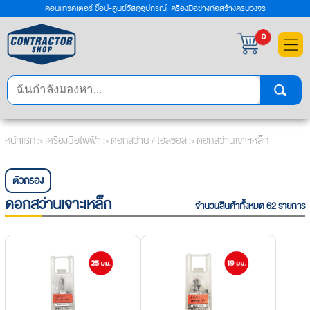
คอนแทรคเตอร์ ช๊อป-ศูนย์วัสดุอุปกรณ์ เครื่องมือช่างก่อสร้างครบวงจร
×
0
หน้าแรก
>
เครื่องมือไฟฟ้า
>
ดอกสว่าน / โฮลซอล
> ดอกสว่านเจาะเหล็ก
ตัวกรอง
ดอกสว่านเจาะเหล็ก
จำนวนสินค้าทั้งหมด 62 รายการ