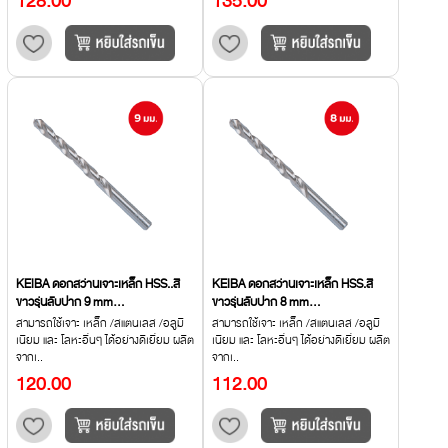
128.00
135.00
KEIBA ดอกสว่านเจาะเหล็ก HSS..สี
KEIBA ดอกสว่านเจาะเหล็ก HSS.สี
ขาวรุ่นลับปาก 9 mm...
ขาวรุ่นลับปาก 8 mm...
สามารถใช้เจาะ เหล็ก /สแตนเลส /อลูมิ
สามารถใช้เจาะ เหล็ก /สแตนเลส /อลูมิ
เนียม และ โลหะอื่นๆ ได้อย่างดีเยี่ยม ผลิต
เนียม และ โลหะอื่นๆ ได้อย่างดีเยี่ยม ผลิต
จากเ..
จากเ..
120.00
112.00