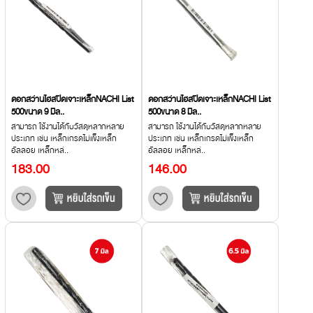
ดอกสว่านไฮสปีดเจาะเหล็กNACHI List
ดอกสว่านไฮสปีดเจาะเหล็กNACHI List
500ขนาด 9 มิล..
500ขนาด 8 มิล..
สามารถ ใช้งานได้กับวัสดุหลากหลาย
สามารถ ใช้งานได้กับวัสดุหลากหลาย
ประเภท เช่น เหล็กเกรดไม่แข็งเหล็ก
ประเภท เช่น เหล็กเกรดไม่แข็งเหล็ก
อัลลอย เหล็กหล่..
อัลลอย เหล็กหล่..
183.00
146.00