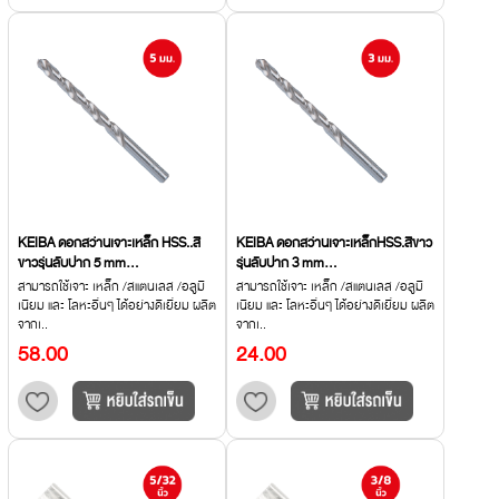
KEIBA ดอกสว่านเจาะเหล็ก HSS..สี
KEIBA ดอกสว่านเจาะเหล็กHSS.สีขาว
ขาวรุ่นลับปาก 5 mm...
รุ่นลับปาก 3 mm...
สามารถใช้เจาะ เหล็ก /สแตนเลส /อลูมิ
สามารถใช้เจาะ เหล็ก /สแตนเลส /อลูมิ
เนียม และ โลหะอื่นๆ ได้อย่างดีเยี่ยม ผลิต
เนียม และ โลหะอื่นๆ ได้อย่างดีเยี่ยม ผลิต
จากเ..
จากเ..
58.00
24.00