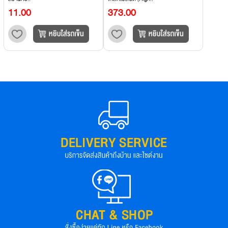
11.00
373.00