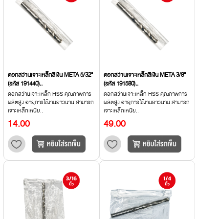
ดอกสว่านเจาะเหล็กสีเงิน META 5/32"
ดอกสว่านเจาะเหล็กสีเงิน META 3/8"
(รหัส 191440)..
(รหัส 191580)..
ดอกสว่านเจาะเหล็ก HSS คุณภาพการ
ดอกสว่านเจาะเหล็ก HSS คุณภาพการ
ผลิตสูง อายุการใช้งานยาวนาน สามารถ
ผลิตสูง อายุการใช้งานยาวนาน สามารถ
เจาะเหล็กเหนีย..
เจาะเหล็กเหนีย..
14.00
49.00