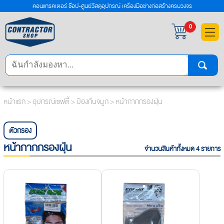
คอนแทรคเตอร์ ช๊อป-ศูนย์วัสดุอุปกรณ์ เครื่องมือช่างก่อสร้างครบวงจร
×
0
หน้าแรก
>
อุปกรณ์เซฟตี้
>
ป้องกันจมูก
> หน้ากากกรองฝุ่น
ตัวกรอง
หน้ากากกรองฝุ่น
จำนวนสินค้าทั้งหมด 4 รายการ