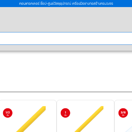
คอนแทรคเตอร์ ช๊อป-ศูนย์วัสดุอุปกรณ์ เครื่องมือช่างก่อสร้างครบวงจร