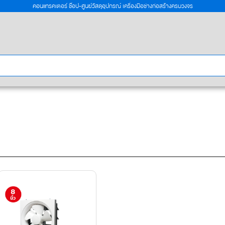
คอนแทรคเตอร์ ช๊อป-ศูนย์วัสดุอุปกรณ์ เครื่องมือช่างก่อสร้างครบวงจร