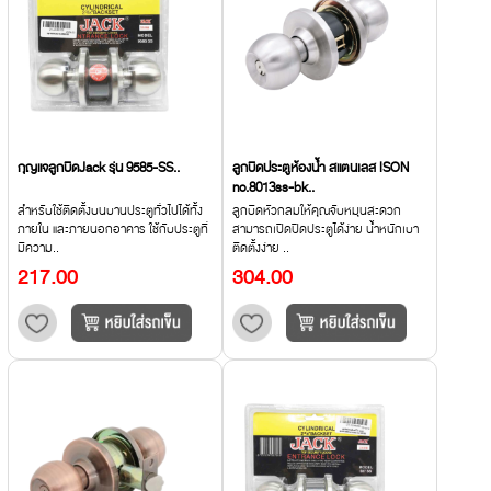
กุญแจลูกบิดJack รุ่น 9585-SS..
ลูกบิดประตูห้องน้ำ สแตนเลส ISON
no.8013ss-bk..
สำหรับใช้ติดตั้งบนบานประตูทั่วไปได้ทั้ง
ลูกบิดหัวกลมให้คุณจับหมุนสะดวก
ภายใน และภายนอกอาคาร ใช้กับประตูที่
สามารถเปิดปิดประตูได้ง่าย น้ำหนักเบา
มีความ..
ติดตั้งง่าย ..
217.00
304.00