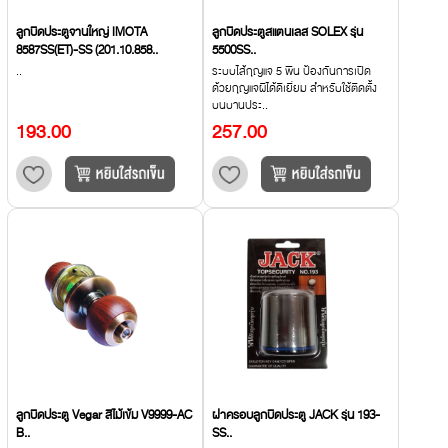
ลูกบิดประตูจานใหญ่ IMOTA
ลูกบิดประตูสแตนเลส SOLEX รุ่น
8587SS(ET)-SS (201.10.858..
5500SS..
..
ระบบไส้กุญแจ 5 พิน ป้องกันการเปิด
ด้วยกุญแจผีได้ดีเยี่ยม สำหรับใช้ติดตั้ง
บนบานประ..
193.00
257.00
ลูกบิดประตู Vegar สีไม้เข้ม V9999-AC
ฝาครอบลูกบิดประตู JACK รุ่น 193-
B..
SS..