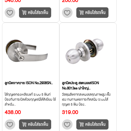
540.00
200.00
ลูกบิดเขาควาย ISON No.2908SN..
ลูกบิดประตู สแตนเลสISON
No.8013ss ฝาใหญ่..
ไส้กุญแจทองเหลืองแท้ ระบบ 5 พินท์
วัสดุผลิตจากสเตนเลสคุณภาพสูง แข็ง
ป้องกันการเปิดด้วยกุญแจผีได้ดีเยี่ยม ใช้
แรง ทนทานต่อการเกิดสนิม ระบบไส้
สำหรับ..
กุญแจ 5 พิน ป้อง..
438.00
319.00