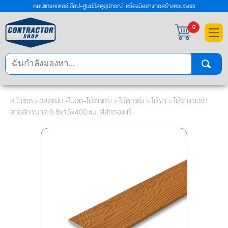
คอนแทรคเตอร์ ช๊อป-ศูนย์วัสดุอุปกรณ์ เครื่องมือช่างก่อสร้างครบวงจร
×
0
หน้าแรก
>
วัสดุแผ่น -ไม้อัด-ไม้ตกแต่ง
>
ไม้ตกแต่ง
>
ไม้ฝา
> ไม้ฝาเฌอร่า
ลายสัก ขนาด 0.8x15x400 ซม. สีสักทองแท้