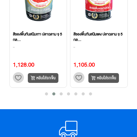
5
สีรองพื้นกันสนิมแดง ปลาฉลาม จุ 5
ฟลินท์โค้ท เบอร์3 บรรจุ 3.5 กก...
น
กล...
(8
..
..
..
1,105.00
547.00