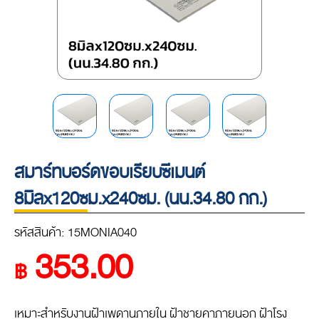
สมาร์ทบอร์ดขอบเรียบซีเมนต์
8มิลx120ซม.x240ซม. (นน.34.80 กก.)
รหัสสินค้า: 15MONIA040
353.00
฿
เหมาะสำหรับงานฝ้าเพดานภายใน ฝ้าชายคาภายนอก ฝ้าโรง