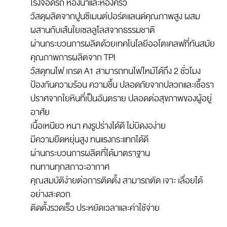
โรงจอดรถ ห้องน้ำและห้องครัว
วัสดุผลิตจากปูนซีเมนต์ปอร์ตแลนด์คุณภาพสูง ผสม
ผสานกับเส้นใยเซลลูโลสจากธรรมชาติ
ผ่านกระบวนการผลิตด้วยเทคโนโลยีออโตเคลฟที่ทันสมัย
คุณภาพการผลิตจาก TPI
วัสดุทนไฟ เกรด A1 สามารถทนไฟไหม้ได้ถึง 2 ชั่วโมง
ป้องกันความร้อน ความชื้น ปลอดภัยจากปลวกและเชื้อรา
ปราศจากใยหินที่เป็นอันตราย ปลอดต่อสุขภาพของผู้อยู่
อาศัย
เนื้อเหนียว หนา คงรูปร่างได้ดี ไม่บิดงอง่าย
มีความยืดหยุ่นสูง ทนแรงกระแทกได้ดี
ผ่านกระบวนการผลิตที่ได้มาตราฐาน
ทนทานทุกสภาวะอากาศ
คุณสมบัติง่ายต่อการติดตั้ง สามารถตัด เจาะ เลื่อยได้
อย่างสะดวก
ติดตั้งรวดเร็ว ประหยัดเวลาและค่าใช้จ่าย