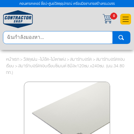
คอนแทรคเตอร์ ช๊อป-ศูนย์วัสดุอุปกรณ์ เครื่องมือช่างก่อสร้างครบวงจร
×
0
หน้าแรก
>
วัสดุแผ่น -ไม้อัด-ไม้ตกแต่ง
>
สมาร์ทบอร์ด
>
สมาร์ทบอร์ดขอบ
เรียบ
> สมาร์ทบอร์ดขอบเรียบซีเมนต์ 8มิลx120ซม.x240ซม. (นน.34.80
กก.)