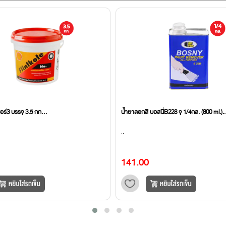
บอร์3 บรรจุ 3.5 กก...
น้ำยาลอกสี บอสนี่B228 จุ 1/4กล. (800 ml.)..
..
141.00