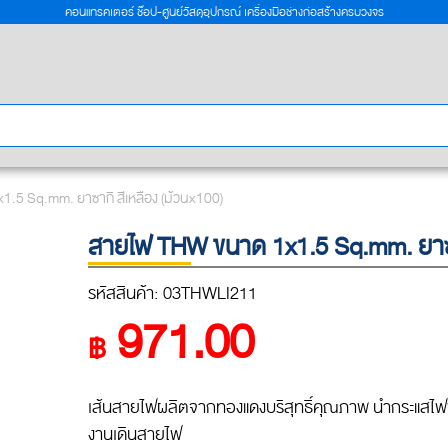
คอนแทรคเตอร์ ช๊อป-ศูนย์วัสดุอุปกรณ์ เครื่องมือช่างก่อสร้างครบวงจร
.5 Sq.mm. ยาซากิ สีเหลือง (ม้วนx100)
สายไฟ THW ขนาด 1x1.5 Sq.mm. ยาซาก
รหัสสินค้า: 03THWLI211
971.00
฿
เส้นสายไฟผลิตจากทองแดงบริสุทธิ์คุณภาพ นำกระแสไฟฟ้าได
งานเดินสายไฟ