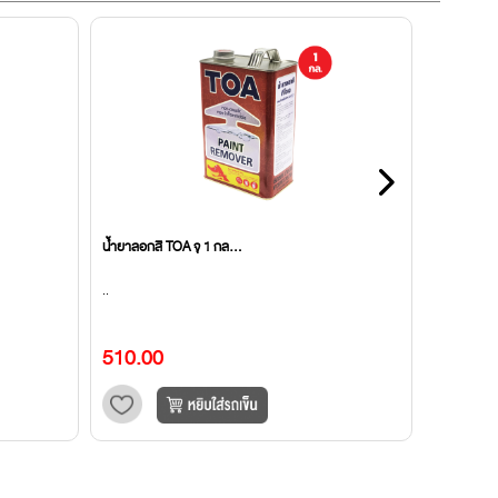
น้ำยาลอกสี TOA จุ 1 กล...
กาวดันลอป 
..
ทนความร้อน
ติด หรือซ่อ
510.00
738.00