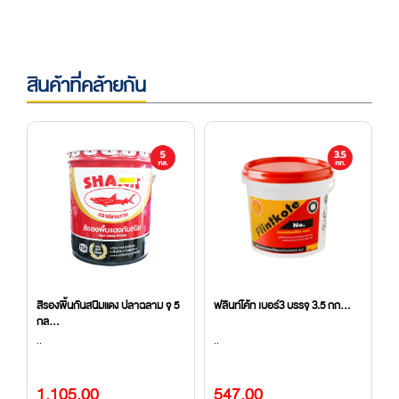
สินค้าที่คล้ายกัน
5
สีรองพื้นกันสนิมแดง ปลาฉลาม จุ 5
ฟลินท์โค้ท เบอร์3 บรรจุ 3.5 กก...
น
กล...
(8
..
..
..
1,105.00
547.00