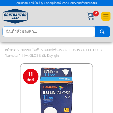
คอนแทรคเตอร์ ช๊อป-ศูนย์วัสดุอุปกรณ์ เครื่องมือช่างก่อสร้างครบวงจร
×
0
หน้าแรก
>
งานระบบไฟฟ้า
>
หลอดไฟ
>
หลอดLED
> หลอด LED BULB
"Lamptan" 11w. GLOSS แสง Daylight