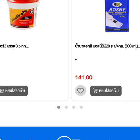
บอร์3 บรรจุ 3.5 กก...
น้ำยาลอกสี บอสนี่B228 จุ 1/4กล. (800 ml.)..
..
141.00