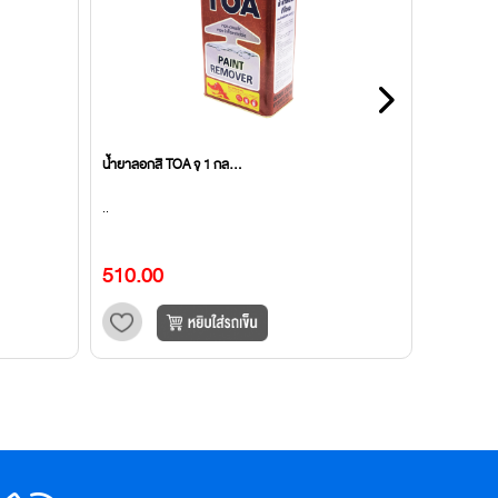
น้ำยาลอกสี TOA จุ 1 กล...
กาวดันลอป 
..
ทนความร้อน
ติด หรือซ่อ
510.00
738.00