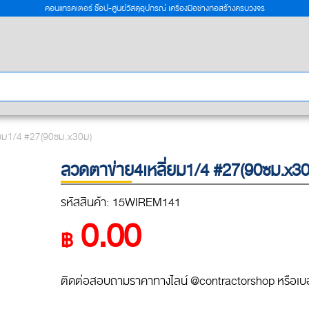
คอนแทรคเตอร์ ช๊อป-ศูนย์วัสดุอุปกรณ์ เครื่องมือช่างก่อสร้างครบวงจร
่ยม1/4 #27(90ซม.x30ม)
ลวดตาข่าย4เหลี่ยม1/4 #27(90ซม.x30
รหัสสินค้า: 15WIREM141
0.00
฿
ติดต่อสอบถามราคาทางไลน์ @contractorshop หรือเบอ