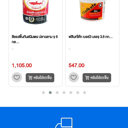
5
สีรองพื้นกันสนิมแดง ปลาฉลาม จุ 5
ฟลินท์โค้ท เบอร์3 บรรจุ 3.5 กก...
น
กล...
(8
..
..
..
1,105.00
547.00