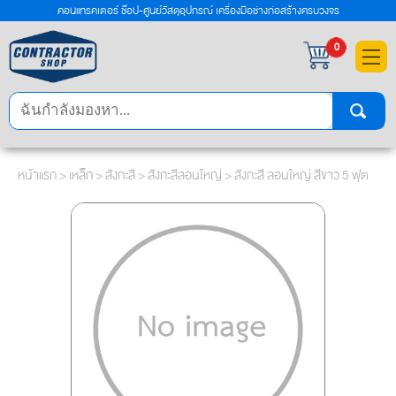
คอนแทรคเตอร์ ช๊อป-ศูนย์วัสดุอุปกรณ์ เครื่องมือช่างก่อสร้างครบวงจร
×
0
หน้าแรก
>
เหล็ก
>
สังกะสี
>
สังกะสีลอนใหญ่
> สังกะสี ลอนใหญ่ สีขาว 5 ฟุต