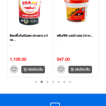
5
สีรองพื้นกันสนิมแดง ปลาฉลาม จุ 5
ฟลินท์โค้ท เบอร์3 บรรจุ 3.5 กก...
น
กล...
(8
..
..
..
1,105.00
547.00