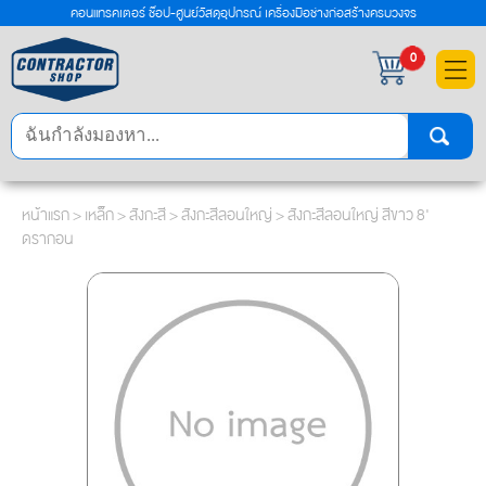
คอนแทรคเตอร์ ช๊อป-ศูนย์วัสดุอุปกรณ์ เครื่องมือช่างก่อสร้างครบวงจร
×
0
หน้าแรก
>
เหล็ก
>
สังกะสี
>
สังกะสีลอนใหญ่
> สังกะสีลอนใหญ่ สีขาว 8'
ดรากอน