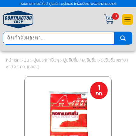
คอนแทรคเตอร์ ช๊อป-ศูนย์วัสดุอุปกรณ์ เครื่องมือช่างก่อสร้างครบวงจร
×
0
หน้าแรก
>
ปูน
>
ปูนประเภทอื่นๆ
>
ปูนยิปซั่ม / ผงยิปซั่ม
> ผงยิปซั่ม ตราอา
ซาฮี จุ 1 กก. (ถุงแดง)