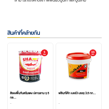
สามารถใช้ได้กับสภาพพื้นผิวปูนเก่าและปูนใหม่
สินค้าที่คล้ายกัน
5
สีรองพื้นกันสนิมแดง ปลาฉลาม จุ 5
ฟลินท์โค้ท เบอร์3 บรรจุ 3.5 กก...
น
กล...
(8
..
..
..