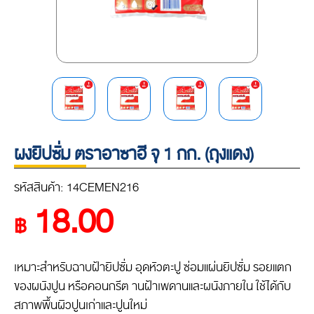
ผงยิปซั่ม ตราอาซาฮี จุ 1 กก. (ถุงแดง)
รหัสสินค้า: 14CEMEN216
18.00
฿
เหมาะสำหรับฉาบฝ้ายิปซั่ม อุดหัวตะปู ซ่อมแผ่นยิปซั่ม รอยแตก
ของผนังปูน หรือคอนกรีต านฝ้าเพดานและผนังภายใน ใช้ได้กับ
สภาพพื้นผิวปูนเก่าและปูนใหม่