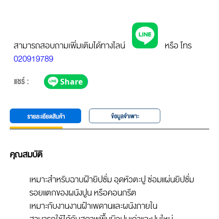
สามารถสอบถามเพิ่มเติมได้ทางไลน์
หรือ โทร
020919789
คุณสมบัติ
เหมาะสำหรับฉาบฝ้ายิปซั่ม อุดหัวตะปู ซ่อมแผ่นยิปซั่ม
รอยแตกของผนังปูน หรือคอนกรีต
เหมาะกับงานงานฝ้าเพดานและผนังภายใน