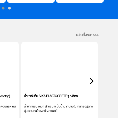
แสดงทั้งหมด >>>
Monotop)..
น้ำยากันซึม SIKA PLASTOCRETE จุ 5 ลิตร..
กาวลาเท็กซ์
ำในคอนกรีต หิน
น้ำยากันซึม เหมาะสำหรับใช้เป็นน้ำยากันซึมในงานก่ออิฐฉาบ
กาวลาเท็กซ์
ปูน และงานโครงสร้างคอนกรี..
สำหรับงานไม้