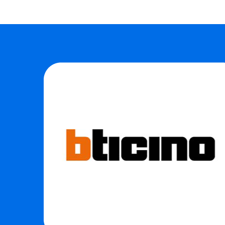
เต้ารับ2สาย เสียบขากลม-แบน
เต้ารับโทรทัศน์ Bticino รุ่น
กระดิ่งดูโทน 2 
Bticino รุ่น M9025..
SM9152D..
BTICINO รุ่น7
เต้ารับเดี่ยวไม่มีกราวด์ เสียบขากลม
ตัวรับสัญญาณผลิตมาจากทอง
ใช้สำหรับเป็นส
แบน ใช้สำหรับประกอบกับฝา
เหลืองที่ได้มาตรฐาน เพิ่ม
แบบทูโทน 2 เสีย
พลาสติกรุ่น MAGIC ADV..
ประสิทธิภาพในการรับสัญญาณเสียง
สัญญาณเสียงภา
ไ..
39.00
160.00
265.00