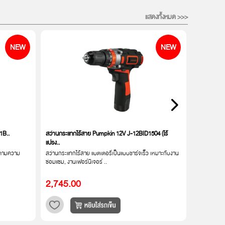
แสดงทั้งหมด >>>
NEW
NEW
1B..
สว่านกระแทกไร้สาย Pumpkin 12V J-12BID1504 (ไร้
สว่านไขคว
แปรง..
(50205)..
บบตามความ
สว่านกระแทกไร้สาย แบตเตอรี่เป็นแบบชาร์จเร็ว เหมาะกับงาน
เป็นสว่านไข
ซ่อมแซม, งานเฟอร์นิเจอร์ ..
ขัน, งานเจาะ,
2,745.00
1,330.