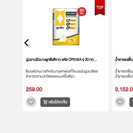
ปูนฉาบผิวบางลูกดิ่งสีขาว รหัส CP015/A จุ 20 กก...
น้ำยารองพื้น
 มี
ซีเมนต์ฉาบบางสําหรับงานตกแต่งแก้ไขบนผนังปูนเปลือย
น้ำยารองพื้น
สามารถฉาบปกปิดรอยแบบครั้งเดียว..
น้ำยารองพื้นท
259.00
3,152.