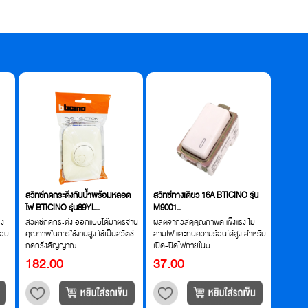
สวิทซ์กดกระดิ่งกันน้ำพร้อมหลอด
สวิทซ์ทางเดียว 16A BTICINO รุ่น
เต้ารับ
ไฟ BTICINO รุ่น89YL..
M9001..
Bticino 
รง
สวิตช์กดกระดิ่ง ออกแบบได้มาตรฐาน
ผลิตจากวัสดุคุณภาพดี แข็งแรง ไม่
เต้ารับเ
รอบ
คุณภาพในการใช้งานสูง ใช้เป็นสวิตช์
ลามไฟ และทนความร้อนได้สูง สำหรับ
แบน ใช้
กดกริ่งสัญญาณ..
เปิด-ปิดไฟภายในบ..
พลาสติก
182.00
37.00
39.0