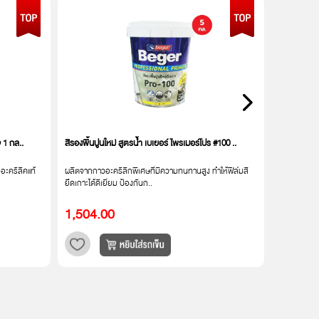
ุ 1 กล..
สีรองพื้นปูนใหม่ สูตรน้ำ เบเยอร์ ไพรเมอร์โปร #100 ..
สีรองพื้นปูน
อะครีลิคแท้
ผลิตจากกาวอะคริลิกพิเศษที่มีความทนทานสูง ทำให้ฟิล์มสี
สีรองพื้นปู
ยึดเกาะได้ดีเยี่ยม ป้องกันก..
จากซุปเปอร์อ
1,504.00
3,063.