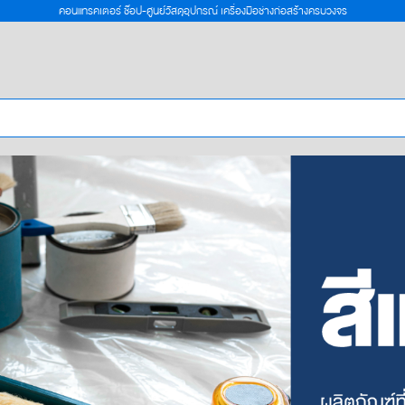
คอนแทรคเตอร์ ช๊อป-ศูนย์วัสดุอุปกรณ์ เครื่องมือช่างก่อสร้างครบวงจร