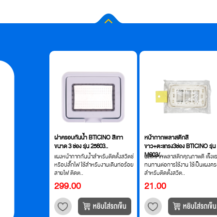
เสียง แบบลอย
ฝาครอบกันน้ำ BTICINO สีเทา
หน้ากากพลาสติกสี
4N/BT74NT..
ขนาด 3 ช่อง รุ่น 25603..
ขาว+ตะแกรง3ช่อง BTICINO รุ่น
M903/..
ัญญาณเรียกหน้าบ้าน
แผงหน้ากากกันน้ำสำหรับติดตั้งสวิตช์
ผลิตจากพลาสติกคุณภาพดี แข็งแ
ง เป็นอุปกรณ์ส่ง
หรือปลั๊กไฟ ใช้สำหรับงานเดินท่อร้อย
ทนทานต่อการใช้งาน ใช้เป็นแผงค
ยใน..
สายไฟ ติดต..
สำหรับติดตั้งสวิต..
299.00
21.00