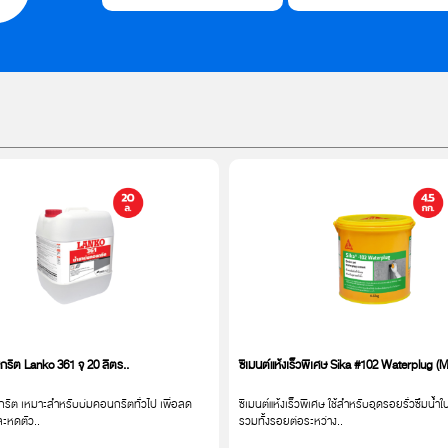
รีต Lanko 361 จุ 20 ลิตร..
ซีเมนต์แห้งเร็วพิเศษ Sika #102 Waterplug (
รีต เหมาะสำหรับบ่มคอนกรีตทั่วไป เพื่อลด
ซีเมนต์แห้งเร็วพิเศษ ใช้สำหรับอุดรอยรั่วซึมน้
ะหดตัว..
รวมทั้งรอยต่อระหว่าง..