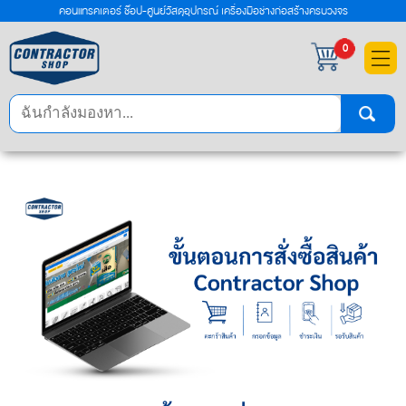
คอนแทรคเตอร์ ช๊อป-ศูนย์วัสดุอุปกรณ์ เครื่องมือช่างก่อสร้างครบวงจร
×
0