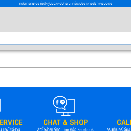
คอนแทรคเตอร์ ช๊อป-ศูนย์วัสดุอุปกรณ์ เครื่องมือช่างก่อสร้างครบวงจร